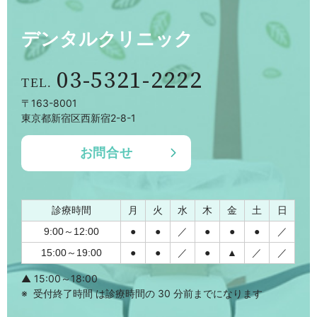
デンタルクリニック
03-5321-2222
〒163-8001
東京都新宿区西新宿2-8-1
お問合せ
診療時間
月
火
水
木
金
土
日
9:00～12:00
●
●
／
●
●
●
／
15:00～19:00
●
●
／
●
▲
／
／
▲ 15:00～18:00
受付終了時間 は診療時間の 30 分前までになります