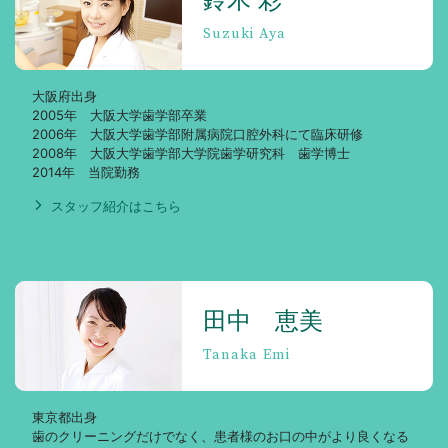
Suzuki Aya
亮
大阪府出身
2005年 大阪大学歯学部卒業
2006年 大阪大学歯学部附属病院口腔外科にて臨床研修
2008年 大阪大学歯学部大学院歯学研究科 歯学博士
平
2014年 当院勤務
スタッフ紹介はこちら
鈴
木
田中 恵美
彩
Tanaka Emi
東京都出身
歯のクリーニングだけでなく、患者様のお口の中がより良くなる