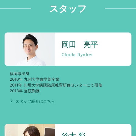
スタッフ
岡田 亮平
Okada Ryohei
福岡県出身
2010年 九州大学歯学部卒業
2011年 九州大学病院臨床教育研修センターにて研修
2013年 当院勤務
スタッフ紹介はこちら
岡
田
鈴木 彩