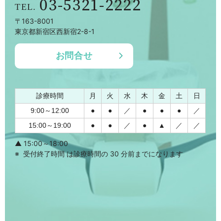
03-5321-2222
〒163-8001
東京都新宿区西新宿2-8-1
お問合せ
診療時間
月
火
水
木
金
土
日
9:00～12:00
●
●
／
●
●
●
／
15:00～19:00
●
●
／
●
▲
／
／
▲ 15:00～18:00
受付終了時間 は診療時間の 30 分前までになります